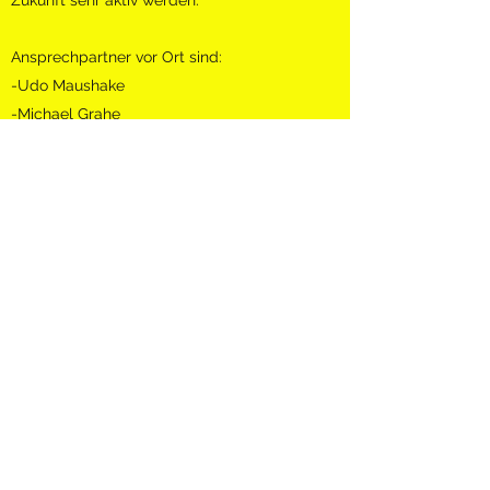
Zukunft sehr aktiv werden.
Ansprechpartner vor Ort sind:
-Udo Maushake
-Michael Grahe
-Niklas Wikert
-Nico Lübbecke
-Fabian Romeike